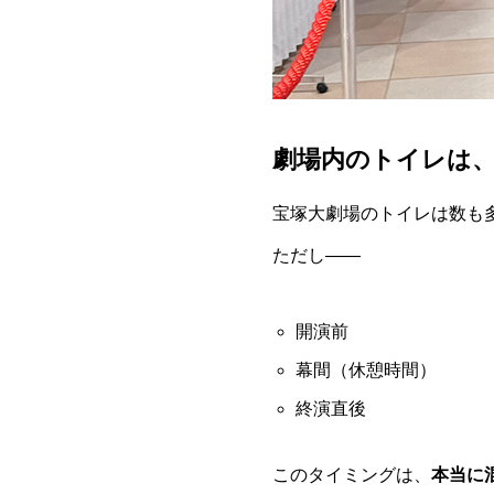
劇場内のトイレは
宝塚大劇場のトイレは数も
ただし――
開演前
幕間（休憩時間）
終演直後
このタイミングは、
本当に