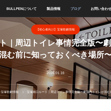
BULLPENについて
製品情報
ブログ
お問い合わ
【初心者向け】宝塚歌劇情報
ト｜周辺トイレ事情完全版〜
混む前に知っておくべき場所
2026.01.16
】宝塚歌劇情報
宝塚南口ルート｜周辺トイレ事情完全版〜劇場内トイレが混む