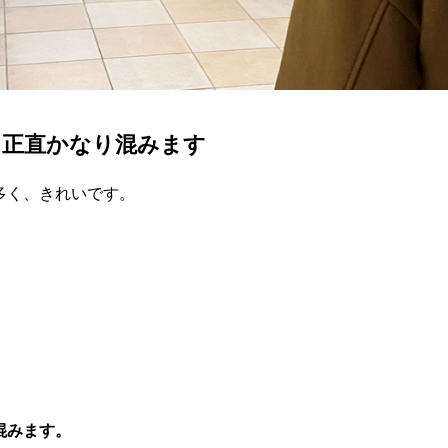
、正直かなり混みます
多く、きれいです。
混みます。